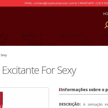
EMAIL: contato@lojamuitoprazer.com.br | WHATSAPP: (19) 9 93
HO
 Sexy
Excitante For Sexy
Informações sobre o 
DESCRIÇÃO:
A sensação ext