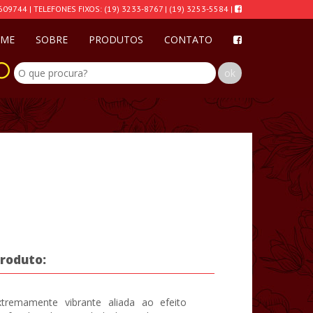
609744 | TELEFONES FIXOS: (19) 3233-8767 | (19) 3253-5584 |
ME
SOBRE
PRODUTOS
CONTATO
produto:
remamente vibrante aliada ao efeito