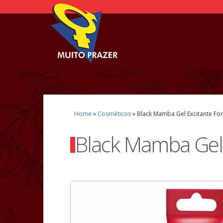
Home
»
Cosméticos
»
Black Mamba Gel Excitante For
Black Mamba Gel 