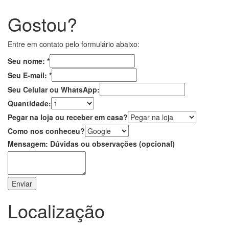
Gostou?
Entre em contato pelo formulário abaixo:
Seu nome:
*
Seu E-mail:
*
Seu Celular ou WhatsApp:
Quantidade:
Pegar na loja ou receber em casa?
Como nos conheceu?
Mensagem: Dúvidas ou observações (opcional)
Enviar
Localização