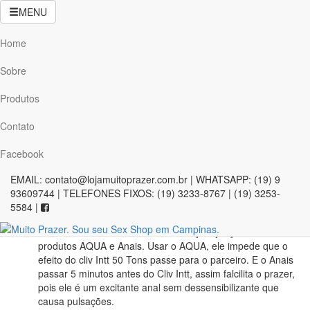
Home
»
Cosméticos
»
CLIV INTT 50 TONS
MENU
CLIV INTT 50 TONS
Home
Sobre
Informações sobre o produto:
Produtos
DESCRIÇÃO:
Gel Dessensibilizante para o sexo anal com
Contato
sabor de vinho tinto. Tira o desconforto do local, além de
lubrificar. Contém micro cápsulas de Vitamina E
Facebook
(cicatrizantes).
RECOMENDAÇÕES:
Coloque a quantidade mínima de 4
EMAIL: contato@lojamuitoprazer.com.br | WHATSAPP: (19) 9
borrifadas no local desejado massageando delicadamente.
93609744 | TELEFONES FIXOS: (19) 3233-8767 | (19) 3253-
Não passar no pênis.Seu sistema a vácuo impede a
5584 |
contaminação e o desperdício do produto, pois não permite
contato com meio externo. Dica: Faça a junção com os
produtos AQUA e Anais. Usar o AQUA, ele impede que o
efeito do cliv Intt 50 Tons passe para o parceiro. E o Anais
passar 5 minutos antes do Cliv Intt, assim falcilita o prazer,
pois ele é um excitante anal sem dessensibilizante que
causa pulsações.