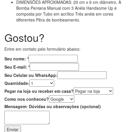
DIMENSÕES APROXIMADAS:
20 cm x 6 cm diâmetro. A
Bomba Peniana Manual com 3 Anéis Handsome Up é
composta por Tubo em acrílico Três anéis em cores
diferentes Pêra de bombeamento.
Gostou?
Entre em contato pelo formulário abaixo:
Seu nome:
*
Seu E-mail:
*
Seu Celular ou WhatsApp:
Quantidade:
Pegar na loja ou receber em casa?
Como nos conheceu?
Mensagem: Dúvidas ou observações (opcional)
Enviar