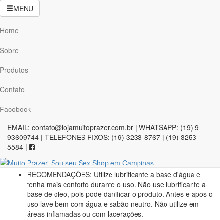
Home
»
Desenvolvedores Penianos
»
Handsome Up
MENU
Handsome Up
Home
Sobre
Produtos
Informações sobre o produto:
Contato
DESCRIÇÃO:
Por possuir um anel extra para a vedação do
pênis na bomba peniana e anéis de base de tamanho
Facebook
diferentes a bomba peniana consegue se ajustar
perfeitamente ao pênis, fazendo com que a sucção seja
EMAIL: contato@lojamuitoprazer.com.br | WHATSAPP: (19) 9
mais eficiente e os resultados atingidos com maior
93609744 | TELEFONES FIXOS: (19) 3233-8767 | (19) 3253-
facilidade. Vácuo e potência. Exercitando no máximo 12
5584 |
minutos por dia ou em dias alternados, de acordo com a
necessidade de cada usuário.
RECOMENDAÇÕES:
Utilize lubrificante a base d'água e
tenha mais conforto durante o uso. Não use lubrificante a
base de óleo, pois pode danificar o produto. Antes e após o
uso lave bem com água e sabão neutro. Não utilize em
áreas inflamadas ou com lacerações.