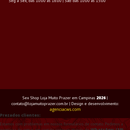
Seg à Sex, das 10:00 às 18:00 | Sáb das 10:00 às 15:00
2026
Sex Shop Loja Muito Prazer em Campinas
|
contato@lojamuitoprazer.com.br | Design e desenvolvimento:
agenciacws.com
Prezados clientes:
Estamos com problemas em nossos formulários de contato. Pedimos a
WhatsApp: (19)
gentileza de entrar em contato conosco através do