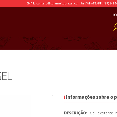
EMAIL: contato@lojamuitoprazer.com.br | WHATSAPP: (19) 9 93
HO
EL
Informações sobre o 
DESCRIÇÃO:
Gel excitante m