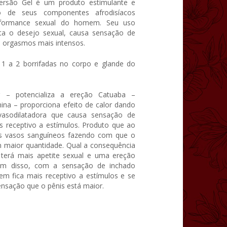
ersão Gel é um produto estimulante e
ão de seus componentes afrodisíacos
formance sexual do homem. Seu uso
ta o desejo sexual, causa sensação de
a orgasmos mais intensos.
 1 a 2 borrifadas no corpo e glande do
 – potencializa a ereção Catuaba –
ina – proporciona efeito de calor dando
vasodilatadora que causa sensação de
s receptivo a estímulos. Produto que ao
 os vasos sanguíneos fazendo com que o
m maior quantidade. Qual a consequência
terá mais apetite sexual e uma ereção
lém disso, com a sensação de inchado
m fica mais receptivo a estímulos e se
ensação que o pênis está maior.