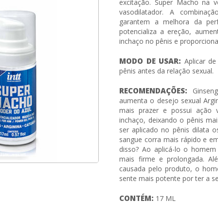
excitação. Super Macho na v
vasodilatador. A combinaç
garantem a melhora da per
potencializa a ereção, aumen
inchaço no pênis e proporcion
MODO DE USAR:
Aplicar de
pênis antes da relação sexual.
RECOMENDAÇÕES:
Ginseng
aumenta o desejo sexual Argin
mais prazer e possui ação 
inchaço, deixando o pênis mai
ser aplicado no pênis dilata
sangue corra mais rápido e e
disso? Ao aplicá-lo o homem 
mais firme e prolongada. A
causada pelo produto, o home
sente mais potente por ter a s
CONTÉM:
17 ML