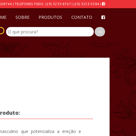
609744 | TELEFONES FIXOS: (19) 3233-8767 | (19) 3253-5584 |
ME
SOBRE
PRODUTOS
CONTATO
produto:
asculino que potencializa a ereção e