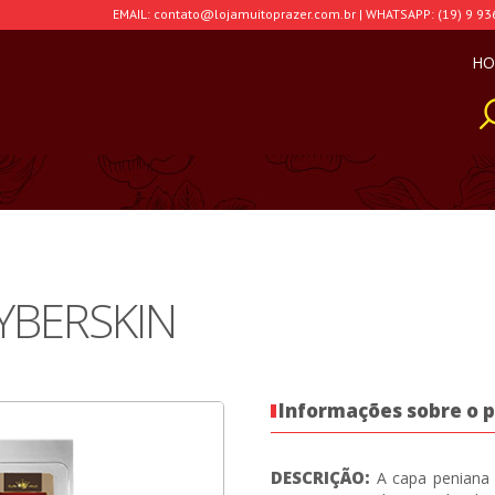
EMAIL: contato@lojamuitoprazer.com.br | WHATSAPP: (19) 9 93
HO
YBERSKIN
Informações sobre o 
DESCRIÇÃO:
A capa peniana 