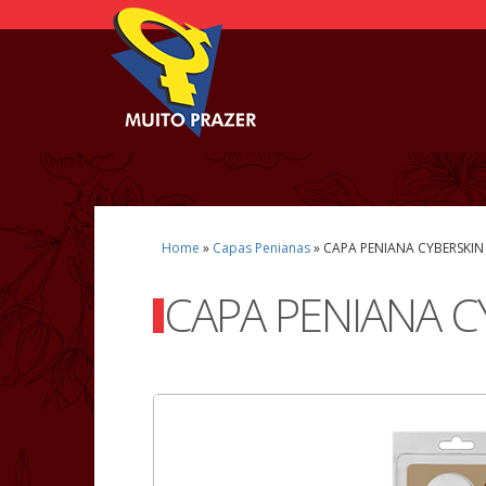
Home
»
Capas Penianas
»
CAPA PENIANA CYBERSKIN
CAPA PENIANA C