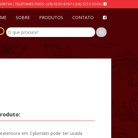
609744 | TELEFONES FIXOS: (19) 3233-8767 | (19) 3253-5584 |
ME
SOBRE
PRODUTOS
CONTATO
produto:
extensora em Cyberskin pode ser usada