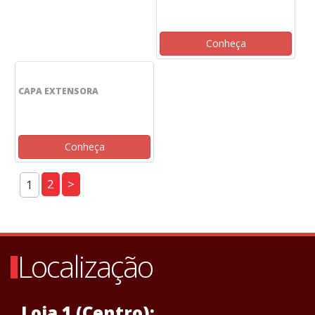
Conheça
CAPA EXTENSORA
Conheça
2
>
1
Localização
Loja 1 (Centro):